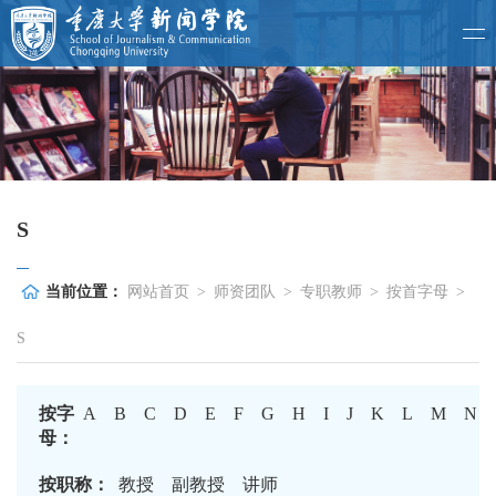
S
当前位置：
网站首页
>
师资团队
>
专职教师
>
按首字母
>
S
按字
A
B
C
D
E
F
G
H
I
J
K
L
M
N
母：
按职称：
教授
副教授
讲师