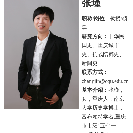
张瑾
职称/岗位：
教授/硕
导
研究方向：
中华民
国史、重庆城市
史、抗战陪都史、
新闻史
联系方式：
zhangjin@cqu.edu.cn
基本介绍：
张瑾，
女，重庆人，南京
大学历史学博士，
富布赖特学者,重庆
市市级“五个一