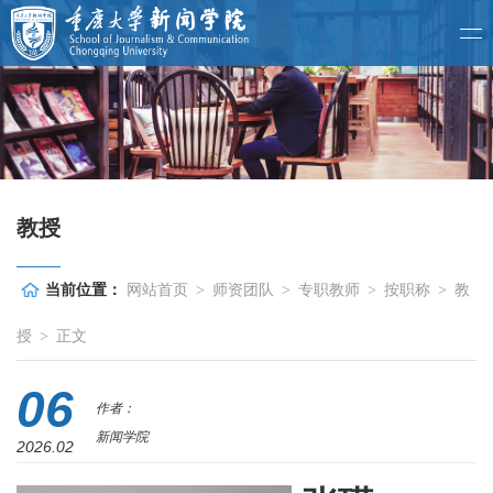
教授
当前位置：
网站首页
>
师资团队
>
专职教师
>
按职称
>
教
授
>
正文
06
作者：
新闻学院
2026.02