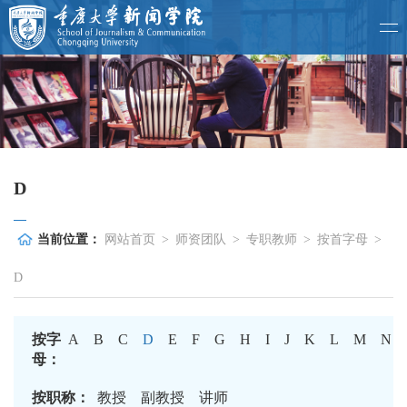
D
当前位置：
网站首页
>
师资团队
>
专职教师
>
按首字母
>
D
按字
A
B
C
D
E
F
G
H
I
J
K
L
M
N
母：
按职称：
教授
副教授
讲师