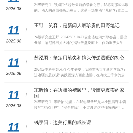
任务，推进的第10轮“行走的思政课”——重庆大学“百年百
24级研究生 熊娟回忆起数天前的绿春之行，我感觉那些温暖
人”口述专访暑期社会实践。重庆大学“百年百人”口述专访暑
2025.08
的、动人的画面都历历在目，这是一场生动非凡的“行走边疆
期社会实践团（以下简...
的思政课”。从40度左右的重庆抵达昆明，再从昆明转到红河
蒙自，一路坐大巴到绿春县，我来到了这座常年20多度、有
王野：笑容，是新闻人最珍贵的田野笔记
11
93%左右的哈尼族人口、县城内没有红绿灯的边境县城。在
短短的几天时间里，我和老师、同学们在各种活动中逐渐深
24级研究生王野 202425021047T云南省红河州绿春县，层峦
入到县城的各个角落，从县政府、县博物馆到县法院，再从
2025.08
叠翠，哈尼梯田如大地的指纹般盘旋而上。作为重庆大学新
虾芭村到迷克村，我体验着这座...
闻学院赴绿春实践团的一员，我扛着摄像机、带着采访本，
学习用镜头和文字记录这片土地的人与故事。尚未去过云南
苏泓羽：坚定用笔尖和镜头传递温暖的初心
11
的我，对这次社会实践有着自己的构思与设想，我想寻找托
举民族团结的宏大叙事，探寻少数民族的神秘语言，跨越语
2024级本科生苏泓羽 今年盛夏，我随重庆大学新闻学院"行
言的“绿春风物”；只是没想到，在这片绿春山水间，最让我
2025.08
进边疆的思政课"实践团深入西南边陲，在海拔三千米的云贵
记忆犹深的，是那无处不在、直抵...
高原上完成了一场新闻理想与家国情怀的双向奔赴。这场实
践不仅让我掌握了全媒体报道技能，更在行走中深刻理解
宋昕怡：在边疆的褶皱里，读懂更真实的家
11
了"思政课"的生动内涵。一、镜头里的家国叙事“青山绿水，
国
四季如春。”绿春拥有着这样一个美丽的名字，却坐落在中国
24级研究生 宋昕怡 边疆，在我心里曾经是从小照着课本颂
与越南的边境这样一个战略位置重要的地带。当我举起相
2025.08
读的“国家门户”、“安全屏障”，不过透过这些抽象的词汇，
机，镜头所框之处不仅是好山好水好...
我始终无法想象真实的边疆究竟是什么样的，边疆于我而
言，一直是一个遥远而模糊的概念。这个夏天，我有幸跟随
钱宇阳：边关行里的成长课
11
重庆大学新闻学院的近20名师生一同前往云南省红河哈尼族
彝族自治州绿春县，参与一次以“行走边疆的思政课”为主题