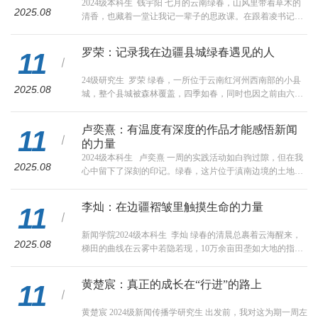
​2024级本科生 钱宇阳 七月的云南绿春，山风里带着草木的
的调研与学习活动。这场跨越山海的田野调研，让边疆可感
2025.08
清香，也藏着一堂让我记一辈子的思政课。在跟着凌书记、
可触可见，让我在绿水青山间深...
各位老师和学长学姐们走边关的日子里，那些脚踩泥土的瞬
间，悄悄在我的心里留下了印记。在西南联大蒙自分校纪念
罗荣：记录我在边疆县城绿春遇见的人
11
馆，那些旧书桌、老钢笔，比课本里的文字更让人揪心。当
年师生们躲着轰炸上课，教室夏天热得像蒸笼，但是没人叫
24级研究生 罗荣 绿春，一所位于云南红河州西南部的小县
苦。看着墙上“刚毅坚卓”四个字，我突然觉得脸有点热。我
2025.08
城，整个县城被森林覆盖，四季如春，同时也因之前由六个
在空调教室里写作业还经常抱怨...
村庄联合成县，成为了当地哈尼族人主要的聚集地。故叫“六
村”，谐音改为“绿春”。绿春县躺在一条山脊上，长长的，蜿
卢奕熹：有温度有深度的作品才能感悟新闻
11
蜒着，如一条巨龙一般，成为了这绿水青山中唯一的人类文
的力量
明点缀，述说着哈尼族人世世代代的故事。 绿春县是重庆大
​2024级本科生 卢奕熹 一周的实践活动如白驹过隙，但在我
学对口帮扶的县，从2013年以来，重庆大学便以各种特色项
2025.08
心中留下了深刻的印记。绿春，这片位于滇南边境的土地，
目支援绿春。资金，人才，...
用它的多元文化、绿色发展和奋斗故事，给我上了不同于传
统课堂的生动一课。不同于以往对于边境小城的认知，绿春
李灿：在边疆褶皱里触摸生命的力量
11
的生活比我想象中的更便利与繁华，每一处都有别样的风景
和故事。在这一周里，我们走访了红河学院、虾巴村、绿春
​新闻学院2024级本科生 李灿 绿春的清晨总裹着云海醒来，
县融媒体中心、“沁灵”茶业等地，与当地居民、创业者深入
2025.08
梯田的曲线在云雾中若隐若现，10万余亩田垄如大地的指
交流，深入了解了当地的发展...
纹，被晨光镀成流动的碎金；云雾漫过山脊时，整座山谷便
成了哈尼族人晾晒的绸缎。不远处的山林里，充沛的负氧离
黄楚宸：真正的成长在“行进”的路上
11
子混着草果与玛玉茶的清香，酝酿出一杯天然的佳酿。这座
山顶上的“一线城市”，从头到尾不过几公里的长街便是它的
​黄楚宸 2024级新闻传播学研究生 出发前，我对这为期一周左
动脉。哈尼族的裙摆在舞动中绽放，人们眼中明亮的光透着