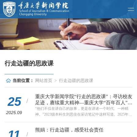
行走边疆的思政课
当前位置：
网站首页
>
行走边疆的思政课
重庆大学新闻学院“行走的思政课”：寻访校友
25
足迹，赓续重大精神—重庆大学“百年百人”口
述专访暑期社会实践纪实
“他们不仅在讲自己的故事，更是在讲述一个时代、一种精
2025.09
神。”2023级本科生刘思佳在采访笔记中这样写道。​2025年7
月15日，为响应“大思政课”建设号召，重庆大学新闻学院组
织师生团队9人奔赴北京，开展为期一周的重大杰出校友采访
熊娟：行走边疆，感受社会责任
11
拍摄与交流活动。这是重庆大学新闻学院围绕立德树人根本