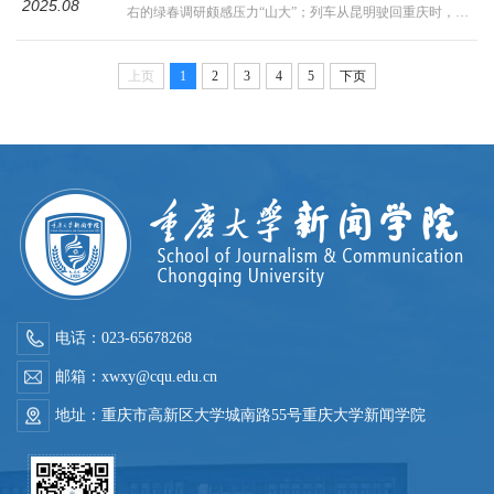
2025.08
右的绿春调研颇感压力“山大”；列车从昆明驶回重庆时，我
暖意；绿春唯一的中学在山顶浸润...
只觉得这几天的调研生活太短暂，太珍贵，是我成长路上重
要的“一步”。从本科到硕士研究生阶段，学习到的新闻专业
知识也有“一箩筐”了，可要是问我自己究竟在什么水平，我
上页
1
2
3
4
5
下页
哑口无言。知识学了很多，学历也有了提升，我依然对自己
的专业水准摇摆不定。思来想去，原因在于脚踏实地的实践
太少。这次云南绿春之行...
电话：023-65678268
邮箱：xwxy@cqu.edu.cn
地址：重庆市高新区大学城南路55号重庆大学新闻学院