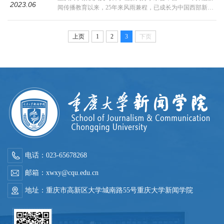
部科学城重庆高新区管委会主办，重庆大学新闻学院、重庆
2023.06
闻传播教育以来，25年来风雨兼程，已成长为中国西部新闻
高新区融媒体中心、上游新闻...
传播教育重镇，形成了“网络与新媒体研究”等多个具有较高
显示度的学科方向。为推进网络与新媒体研究的高质量发
展，重庆大学新闻学院、重庆大学社会科学学部联合中国新
上页
1
2
3
下页
闻史学会网络传播史专业委员会于2015年起，已经连续主办
八期网络与新媒体讲习班，邀请国内外知名大学的专家学者
与业界精英以专题讲座方式授课，每...
电话：023-65678268
邮箱：xwxy@cqu.edu.cn
地址：重庆市高新区大学城南路55号重庆大学新闻学院