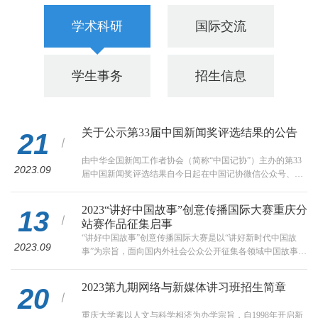
学术科研
国际交流
学生事务
招生信息
关于公示第33届中国新闻奖评选结果的公告
21
由中华全国新闻工作者协会（简称“中国记协”）主办的第33
2023.09
届中国新闻奖评选结果自今日起在中国记协微信公众号、中
国记协网公示。本届拟获奖作品378件，其中特别奖3件、一
等奖74件、二等奖114件、三等奖187件。公示截止日期为
2023“讲好中国故事”创意传播国际大赛重庆分
13
2023年9月27日。在此期间，社会各界可通过电话、传真、信
站赛作品征集启事
函或电子邮件等方式发表意见。中国记协评奖办公室将认真
“讲好中国故事”创意传播国际大赛是以“讲好新时代中国故
受理，按照《评选办法》规定对有关举报进行核查，并提出
2023.09
事”为宗旨，面向国内外社会公众公开征集各领域中国故事、
处理意见报评委会主任会议决定。中...
传播中国好声音、树立中国良好国际形象的年度官方品牌活
动。2023“讲好中国故事”创意传播国际大赛重庆分站赛由重
2023第九期网络与新媒体讲习班招生简章
20
庆市人民政府新闻办公室、当代中国与世界研究院、中国互
联网新闻中心指导，重庆大学、重庆市新闻工作者协会、西
重庆大学素以人文与科学相济为办学宗旨，自1998年开启新