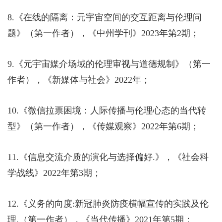
8.
《在线的隔离：元宇宙空间的交互距离与伦理问
题》（第一作者），《中州学刊》
2023
年第
2
期；
9.
《元宇宙媒介场域的伦理审视与道德规制》（第一
作者），《新媒体与社会》
2022
年；
10.
《微信拉票困境：人际传播与伦理心态的当代转
型》（第一作者），《传媒观察》
2022
年第
6
期；
11.
《信息交流介质的演化与选择偏好
.
》，《社会科
学战线》
2022
年第
3
期；
12.
《义务的向度
:
新冠肺炎防疫横幅宣传的实践及伦
理
.
（第一作者），《当代传播》
2021
年第
5
期；