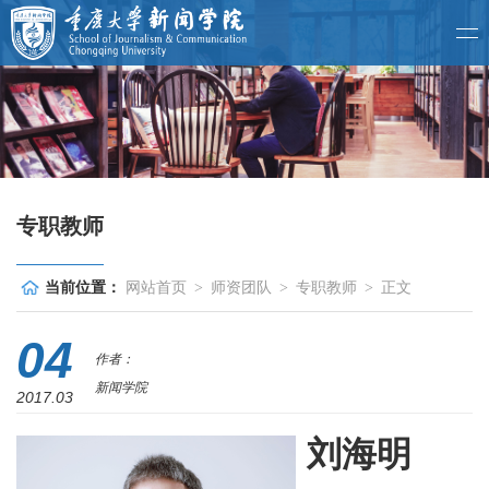
专职教师
当前位置：
网站首页
>
师资团队
>
专职教师
>
正文
04
作者：
新闻学院
2017.03
刘海明