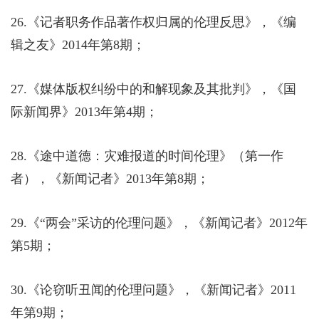
26.
《记者职务作品著作权归属的伦理反思》，《编
辑之友》
2014
年第
8
期；
27.
《媒体版权纠纷中的和解现象及其批判》，《国
际新闻界》
2013
年第
4
期；
28.
《途中道德：灾难报道的时间伦理》（第一作
者），《新闻记者》
2013
年第
8
期；
29.
《“两会”采访的伦理问题》，《新闻记者》
2012
年
第
5
期；
30.
《论窃听丑闻的伦理问题》，《新闻记者》
2011
年第
9
期；