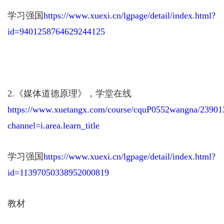
学习强国
https://www.xuexi.cn/lgpage/detail/index.html?
id=9401258764629244125
2.
《媒体道德原理》，学堂在线
https://www.xuetangx.com/course/cquP0552wangna/23901
channel=i.area.learn_title
学习强国
https://www.xuexi.cn/lgpage/detail/index.html?
id=11397050338952000819
教材