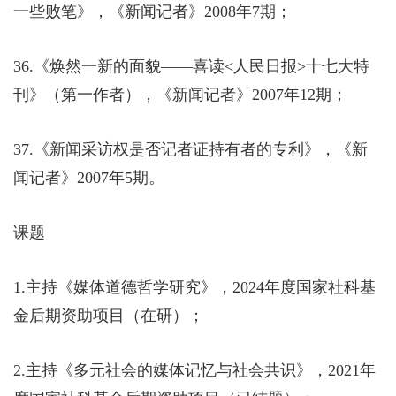
一些败笔》，《新闻记者》
2008
年
7
期；
36.
《焕然一新的面貌——喜读
<
人民日报
>
十七大特
刊》（第一作者），《新闻记者》
2007
年
12
期；
37.
《新闻采访权是否记者证持有者的专利》，《新
闻记者》
2007
年
5
期。
课题
1.
主持《媒体道德哲学研究》，
2024
年度国家社科基
金后期资助项目（在研）；
2.
主持《多元社会的媒体记忆与社会共识》，
2021
年