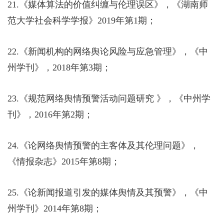
21.
《媒体算法的价值纠缠与伦理误区》，《湖南师
范大学社会科学学报》
2019
年第
1
期；
22.
《新闻机构的网络舆论风险与应急管理》，《中
州学刊》，
2018
年第
3
期；
23.
《规范网络舆情预警活动问题研究 》，《中州学
刊》，
2016
年第
2
期；
24.
《论网络舆情预警的主客体及其伦理问题》，
《情报杂志》
2015
年第
8
期；
25.
《论新闻报道引发的媒体舆情及其预警》，《中
州学刊》
2014
年第
8
期；