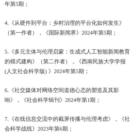
年第
5
期；
4.
《从硬件到平台：乡村治理的平台化如何发生》
（第一作者），《国际新闻界》
2024
年第
5
期；
5.
《多元主体与伦理启蒙：生成式人工智能新闻教育
的模式建构》（第二作者），《西南民族大学学报
(
人文社会科学版
)
》
2024
年第
5
期；
6.
《社交媒体对网络空间道德心态的塑造及其影
响》，《社会科学辑刊》
2024
年第
1
期；
7.
《在线信息交流中的截屏传播与伦理考虑》，《社
会科学战线》
2023
年第
6
期；